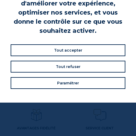
d'améliorer votre expérience,
La consommation de boissons alcoolisées pendant la
grossesse, même faible en quantité, peut avoir des
optimiser nos services, et vous
conséquences graves sur la santé de l'enfant
donne le contrôle sur ce que vous
L'ABUS D'ALCOOL EST DANGEREUX POUR LA SANTÉ, À
souhaitez activer.
CONSOMMER AVEC MODÉRATION
Tout accepter
Tout refuser
Paramétrer
FRAIS DE PORT OFFERTS DÈS
PAIEMENT SÉCURISÉ
65€ D'ACHAT
AVANTAGES FIDÉLITÉ
SERVICE CLIENT