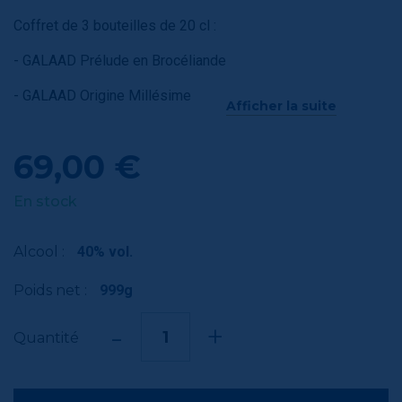
Coffret de 3 bouteilles de 20 cl :
- GALAAD Prélude en Brocéliande
- GALAAD Origine Millésime
Afficher la suite
- GALAAD Finish es fût de rhum
69,00 €
En stock
Alcool :
40% vol.
Poids net :
999g
-
+
Quantité