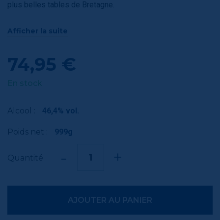
plus belles tables de Bretagne.
Ce single malt de caractère a été brassé, distillé, vieilli en
Afficher la suite
fût de chêne français, réduit à l’eau de Brocéliande et
assemblé en Bretagne dans la distillerie
LA MINE D’OR.
74,95 €
En stock
Alcool :
46,4% vol.
Poids net :
999g
-
+
Quantité
AJOUTER AU PANIER