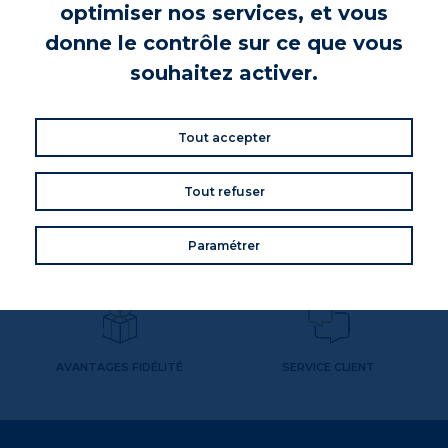
optimiser nos services, et vous
L'ABUS D'ALCOOL EST DANGEREUX POUR LA SANTÉ, À
donne le contrôle sur ce que vous
CONSOMMER AVEC MODÉRATION
souhaitez activer.
Tout accepter
Tout refuser
Paramétrer
FRAIS DE PORT OFFERTS DÈS
PAIEMENT SÉCURISÉ
65€ D'ACHAT
AVANTAGES FIDÉLITÉ
SERVICE CLIENT