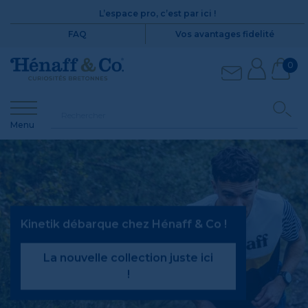
L’espace pro, c’est par ici !
FAQ
Vos avantages fidelité
0
Menu
Kinetik débarque chez Hénaff & Co !
La nouvelle collection juste ici
!