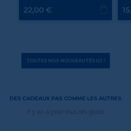
Prix
Prix
22,00 €
15
TOUTES NOS NOUVEAUTÉS ICI !
DES CADEAUX PAS COMME LES AUTRES
Il y en a pour tous les goûts