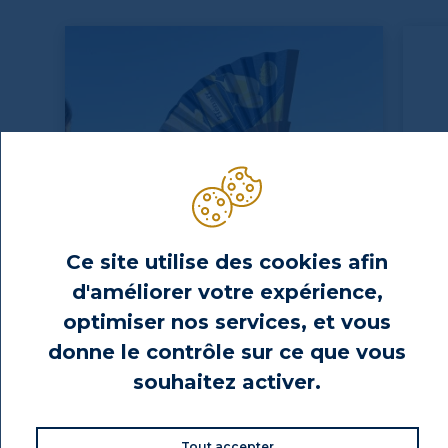
Ce site utilise des cookies afin
d'améliorer votre expérience,
optimiser nos services, et vous
L'éventail Hénaff
Cout
donne le contrôle sur ce que vous
souhaitez activer.
Prix
Prix
7,50 €
99
Tout accepter