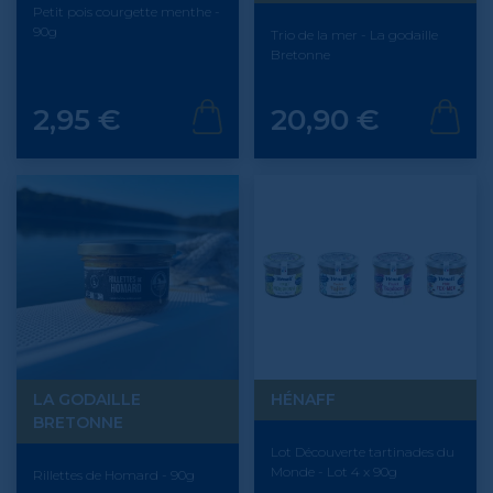
Petit pois courgette menthe -
90g
Trio de la mer - La godaille
Bretonne
Prix
Prix
2,95 €
20,90 €
LA GODAILLE
HÉNAFF
BRETONNE
Lot Découverte tartinades du
Monde - Lot 4 x 90g
Rillettes de Homard - 90g