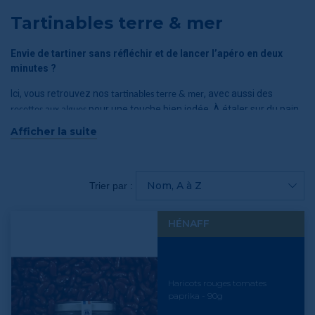
Tartinables terre & mer
Envie de tartiner sans réfléchir et de lancer l’apéro en deux
minutes ?
Ici, vous retrouvez nos
, avec aussi des
tartinables terre & mer
pour une touche bien iodée. À étaler sur du pain,
recettes aux algues
à glisser au centre de la table, à partager dès que l’envie arrive.
Afficher la suite
Nom, A à Z
Trier par :
HÉNAFF
Haricots rouges tomates
paprika - 90g