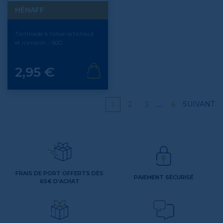
HÉNAFF
Tartinade à l'olive-artichaut
et romarin - 90G
Prix
2,95 €
…
SUIVANT
2
3
6
1
FRAIS DE PORT OFFERTS DÈS
PAIEMENT SÉCURISÉ
65€ D'ACHAT