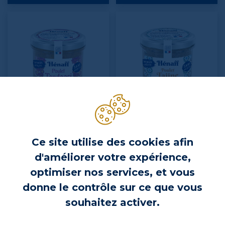
HÉNAFF
HÉNAFF
Tartinade Poulet Tandoori -
Tartinade Poulet Tajine - 90g
Ce site utilise des cookies afin
90g
d'améliorer votre expérience,
optimiser nos services, et vous
Prix
Prix
2,70 €
2,70 €
donne le contrôle sur ce que vous
souhaitez activer.