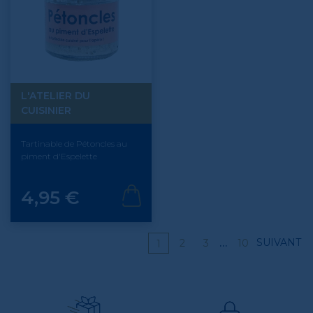
L'ATELIER DU
CUISINIER
Tartinable de Pétoncles au
piment d'Espelette
Prix
4,95 €
…
SUIVANT
2
3
10
1