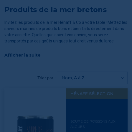
Produits de la mer bretons
Invitez les produits de la mer Hénaff & Co à votre table ! Mettez les
saveurs marines de produits bons et bien faits directement dans
votre assiette. Quelles que soient vos envies, vous serez
transportés par ces goûts uniques tout droit venus du large.
Laissez-vous séduire et partagez entre amis ces produits fruits
Afficher la suite
d’une pêche locale. Les rillettes de poisson, sardines, thon, dorade,
etc. feront le bonheur des gourmands à l’heure de l’apéritif, tandis
que les algues de toutes sortes se marieront à vos plats pour une
Nom, A à Z
Trier par :
cuisine saine et originale. Hénaff & Co a sélectionné pour vous les
meilleurs produits de la mer en provenance de Bretagne, pour de
véritables bouchées de plaisir.
HÉNAFF SÉLECTION
Sardines à l’huile, pesto marin et tartinables d’algues, raviolis de
poisson… Laissez-vous séduire par de nouveaux parfums créés à
partir des richesses de la mer. Une invitation au voyage garantie !
SOUPE DE POISSONS AUX
ALGUES