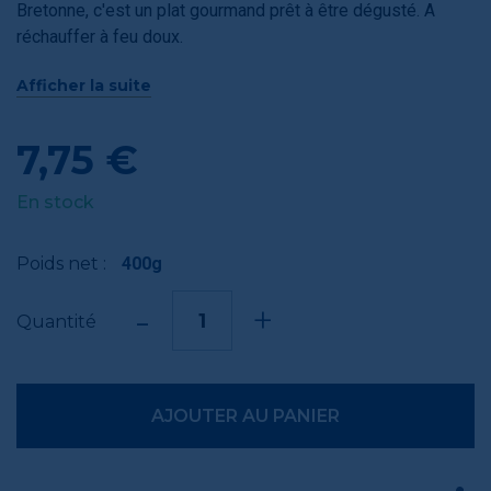
Bretonne, c'est un plat gourmand prêt à être dégusté. A
réchauffer à feu doux.
Afficher la suite
Anecdote : Les plats cuisinés de La Compagnie Bretonne
sont préparés en petite quantité pour assurer le bon
équilibre des saveurs et un goût de "comme à la maison".
7,75 €
En stock
Poids net :
400g
-
+
Quantité
AJOUTER AU PANIER