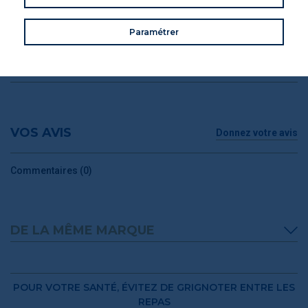
DÉRIVÉS
INFORMATIONS NUTRITIONNELLES
Paramétrer
INFORMATIONS PRODUIT
CONSEILS DE CONSOMMATION
VOS AVIS
Donnez votre avis
Commentaires (0)
DE LA MÊME MARQUE
POUR VOTRE SANTÉ, ÉVITEZ DE GRIGNOTER ENTRE LES
REPAS