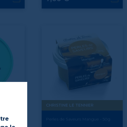
CHRISTINE LE TENNIER
otre
 compotée
Perles de Saveurs Mangue - 50g
g