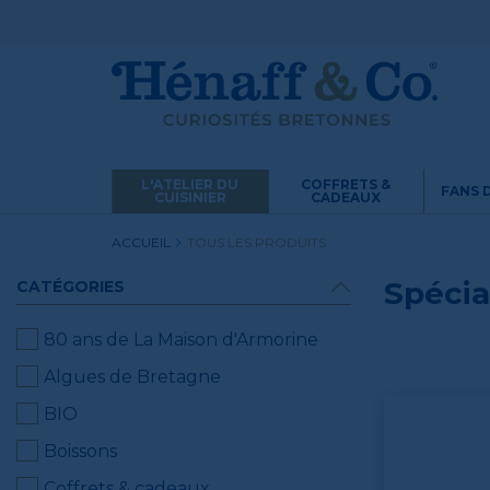
L'ATELIER DU
COFFRETS &
FANS 
CUISINIER
CADEAUX
ACCUEIL
TOUS LES PRODUITS
Spécia
CATÉGORIES
80 ans de La Maison d'Armorine
Algues de Bretagne
BIO
Boissons
Coffrets & cadeaux