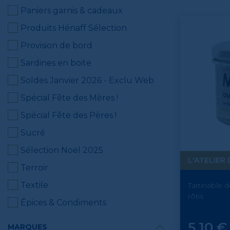
Paniers garnis & cadeaux
Produits Hénaff Sélection
Provision de bord
Sardines en boite
Soldes Janvier 2026 - Exclu Web
Spécial Fête des Mères !
Spécial Fête des Pères !
Sucré
Sélection Noël 2025
L'ATELIER 
Terroir
Textile
Tartinable 
rôtis
Épices & Condiments
Prix
5,10 €
MARQUES