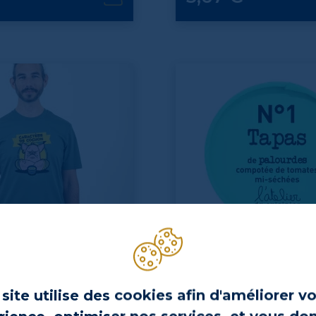
À L’AISE BREIZH
L'ATELIER DU CUISINIER
site utilise des cookies afin d'améliorer v
aff Caractère de cochon
N°1 Tapas de palourdes,
de tomates séchées - 100