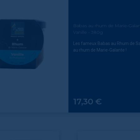
Babas au rhum de Marie-Galant
Vanille - 380g
Les fameux Babas au Rhum de Sa
au rhum de Marie-Galante !
Prix
17,30 €