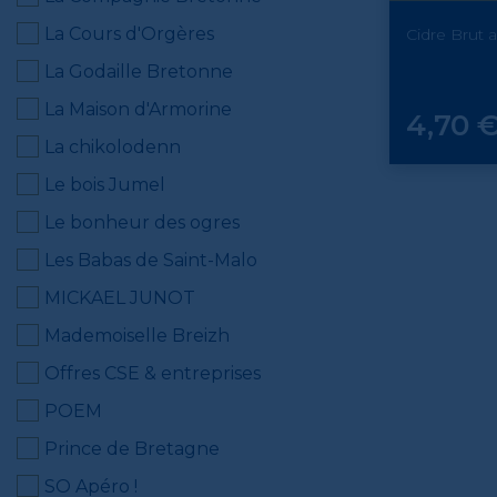
La Cours d'Orgères
Cidre Brut a
La Godaille Bretonne
La Maison d'Armorine
Prix
4,70 
La chikolodenn
Le bois Jumel
Le bonheur des ogres
Les Babas de Saint-Malo
MICKAEL JUNOT
Mademoiselle Breizh
Offres CSE & entreprises
POEM
Prince de Bretagne
SO Apéro !