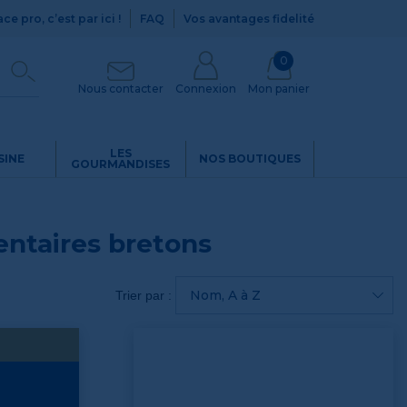
ce pro, c’est par ici !
FAQ
Vos avantages fidelité
0
Nous contacter
Connexion
Mon panier
LES
SINE
NOS BOUTIQUES
GOURMANDISES
mentaires bretons
Nom, A à Z
Trier par :