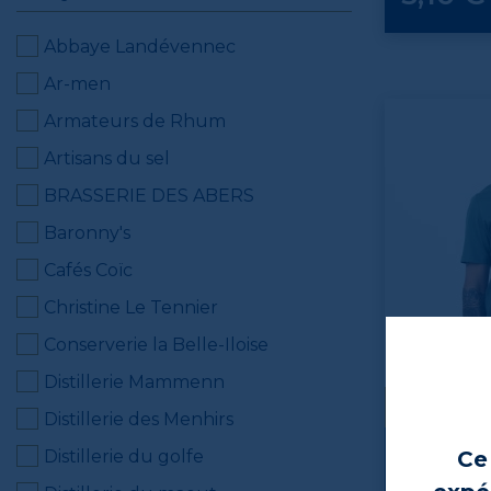
Abbaye Landévennec
Ar-men
Armateurs de Rhum
Artisans du sel
BRASSERIE DES ABERS
Baronny's
Cafés Coïc
Christine Le Tennier
Conserverie la Belle-Iloise
Distillerie Mammenn
HÉNAFF BY 
Distillerie des Menhirs
Ce 
Distillerie du golfe
T-shirt Hén