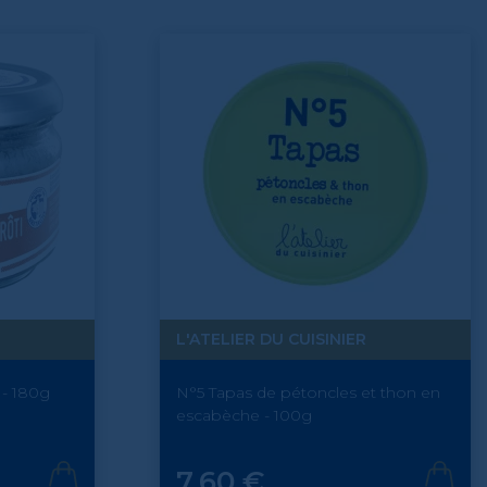
L'ATELIER DU CUISINIER
 - 180g
N°5 Tapas de pétoncles et thon en
escabèche - 100g
Prix
7,60 €