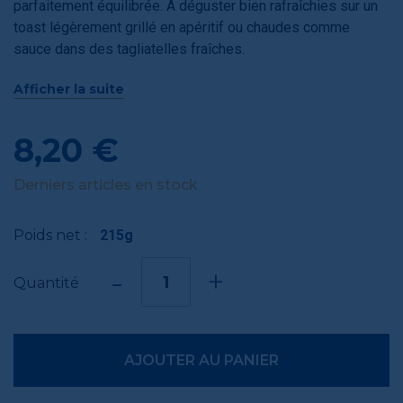
parfaitement équilibrée. A déguster bien rafraîchies sur un
toast légèrement grillé en apéritif ou chaudes comme
sauce dans des tagliatelles fraîches.
Découvrez également le
N°4 Tapas de moules au
Afficher la suite
gingembre et piment d'Espelette en 100g !
8,20 €
Derniers articles en stock
Poids net :
215g
-
+
Quantité
AJOUTER AU PANIER