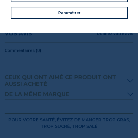
CONSEILS DE CONSOMMATION
Paramétrer
VOS AVIS
Donnez votre avis
Commentaires (0)
CEUX QUI ONT AIMÉ CE PRODUIT ONT
AUSSI ACHETÉ
DE LA MÊME MARQUE
POUR VOTRE SANTÉ, ÉVITEZ DE MANGER TROP GRAS,
TROP SUCRÉ, TROP SALÉ