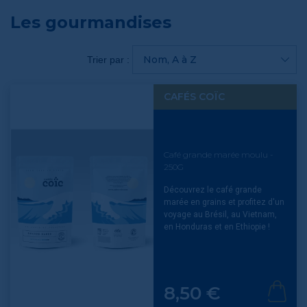
Les gourmandises
Nom, A à Z
Trier par :
CAFÉS COÏC
Café grande marée moulu -
250G
Découvrez le café grande
marée en grains et profitez d'un
voyage au Brésil, au Vietnam,
en Honduras et en Ethiopie !
Prix
8,50 €