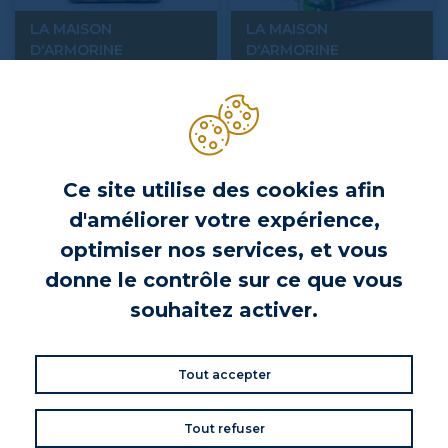
LA MAISON
LA MAISON
D'ARMORINE
D'ARMORINE
Boîte métal 80 ans de
Boite de 10 Niniches 80 ans La
gourmandises - La maison
maison d'Armorine
d'Amorine 458g
Prix
Prix
26,50 €
9,95 €
Ce site utilise des cookies afin
d'améliorer votre expérience,
optimiser nos services, et vous
donne le contrôle sur ce que vous
souhaitez activer.
Tout accepter
Tout refuser
LA MAISON
LA MAISON