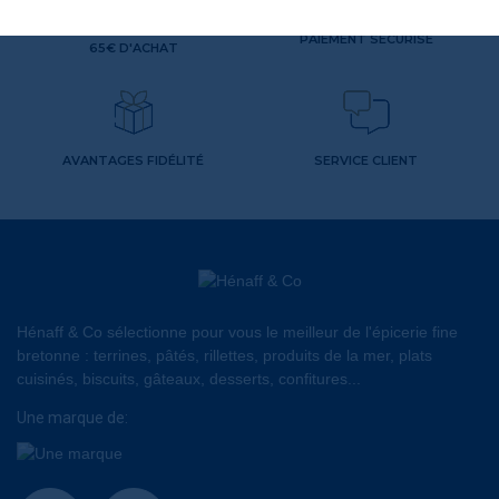
FRAIS DE PORT OFFERTS DÈS
PAIEMENT SÉCURISÉ
65€ D'ACHAT
AVANTAGES FIDÉLITÉ
SERVICE CLIENT
Hénaff & Co sélectionne pour vous le meilleur de l'épicerie fine
bretonne : terrines, pâtés, rillettes, produits de la mer, plats
cuisinés, biscuits, gâteaux, desserts, confitures...
Une marque de: