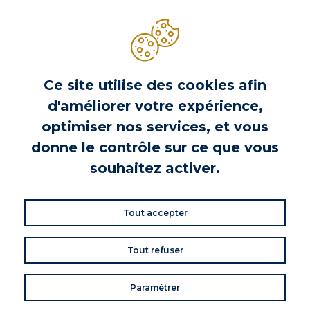
Ce site utilise des cookies afin
d'améliorer votre expérience,
HÉNAFF
optimiser nos services, et vous
donne le contrôle sur ce que vous
Couteau à huitre Hénaff
souhaitez activer.
Prix
8,90 €
Tout accepter
PRÉCÉDENT
1
2
3
Tout refuser
Paramétrer