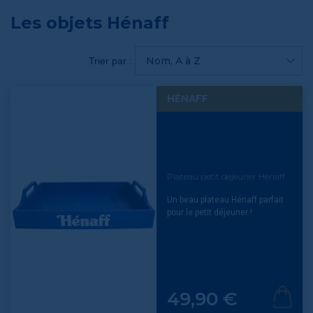
Les objets Hénaff
Nom, A à Z
Trier par :
HÉNAFF
Plateau petit déjeuner Hénaff
Un beau plateau Hénaff parfait
pour le petit déjeuner !
Prix
49,90 €