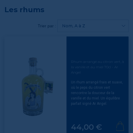
Les rhums
Nom, A à Z
Trier par :
Rhum arrangé au citron vert, à
la vanille et au miel 70cl - Ar
Angel
Un rhum arrangé frais et suave,
où le peps du citron vert
rencontre la douceur de la
vanille et du miel. Un équilibre
parfait signé Ar Angel.
Prix
44,00 €