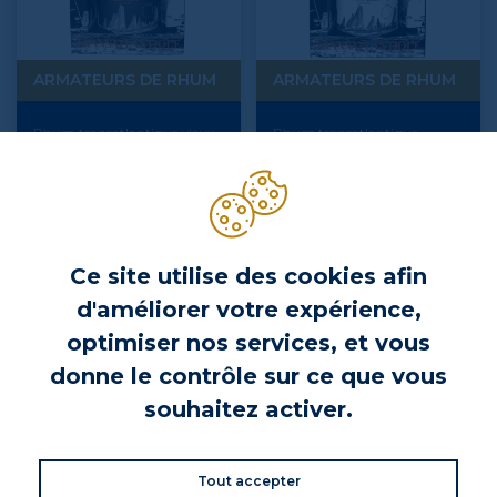
ARMATEURS DE RHUM
ARMATEURS DE RHUM
Rhum transatlantique vieux
Rhum transatlantique
édition 2022 - Armateurs de
ambré édition 2022 -
rhum
Armateurs de rhum
Prix
Prix
129,90 €
89,90 €
Ce site utilise des cookies afin
d'améliorer votre expérience,
optimiser nos services, et vous
donne le contrôle sur ce que vous
souhaitez activer.
Tout accepter