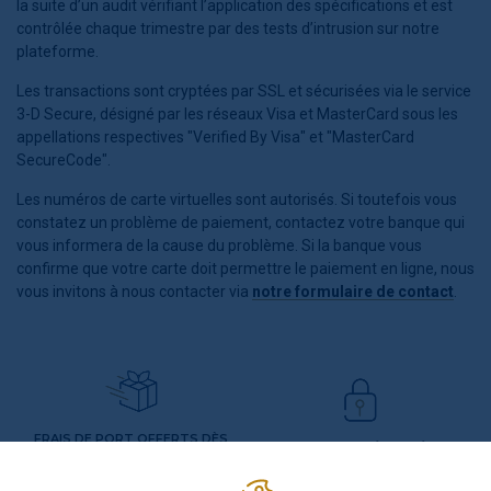
la suite d’un audit vérifiant l’application des spécifications et est
contrôlée chaque trimestre par des tests d’intrusion sur notre
plateforme.
Les transactions sont cryptées par SSL et sécurisées via le service
3-D Secure, désigné par les réseaux Visa et MasterCard sous les
appellations respectives "Verified By Visa" et "MasterCard
SecureCode".
Les numéros de carte virtuelles sont autorisés. Si toutefois vous
constatez un problème de paiement, contactez votre banque qui
vous informera de la cause du problème. Si la banque vous
confirme que votre carte doit permettre le paiement en ligne, nous
vous invitons à nous contacter via
notre formulaire de contact
.
FRAIS DE PORT OFFERTS DÈS
PAIEMENT SÉCURISÉ
65€ D'ACHAT