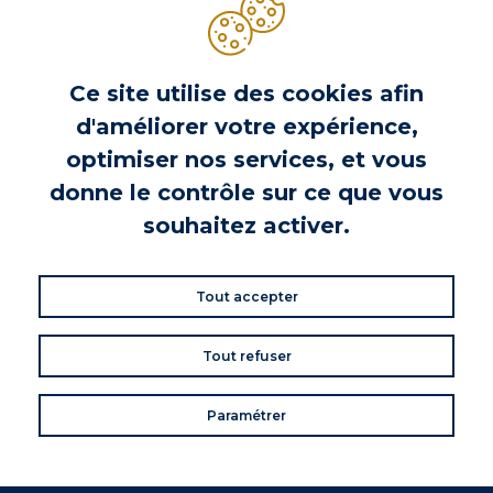
AVANTAGES FIDÉLITÉ
SERVICE CLIENT
Ce site utilise des cookies afin
d'améliorer votre expérience,
optimiser nos services, et vous
donne le contrôle sur ce que vous
souhaitez activer.
Hénaff & Co sélectionne pour vous le meilleur de l'épicerie fine
bretonne : terrines, pâtés, rillettes, produits de la mer, plats
cuisinés, biscuits, gâteaux, desserts, confitures...
Tout accepter
Une marque de:
Tout refuser
facebook
instagram
Paramétrer