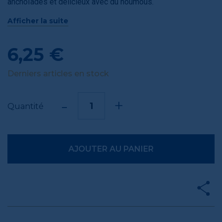
anchoïades et délicieux avec du houmous.
Ou tout simplement à croquer à l’apéritif.
Afficher la suite
6,25 €
Derniers articles en stock
-
+
Quantité
AJOUTER AU PANIER