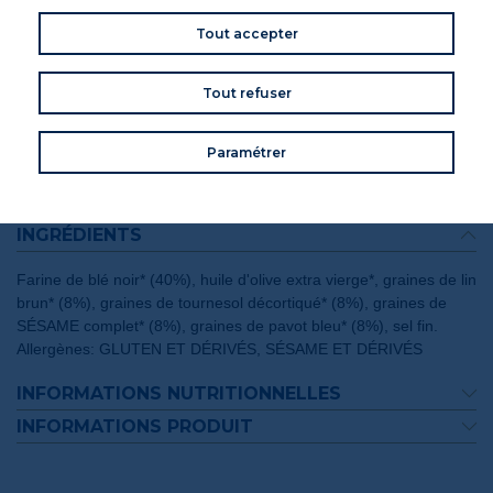
Tout accepter
Tout refuser
Paramétrer
INGRÉDIENTS
Farine de blé noir* (40%), huile d'olive extra vierge*, graines de lin
brun* (8%), graines de tournesol décortiqué* (8%), graines de
SÉSAME complet* (8%), graines de pavot bleu* (8%), sel fin.
Allergènes: GLUTEN ET DÉRIVÉS, SÉSAME ET DÉRIVÉS
INFORMATIONS NUTRITIONNELLES
INFORMATIONS PRODUIT