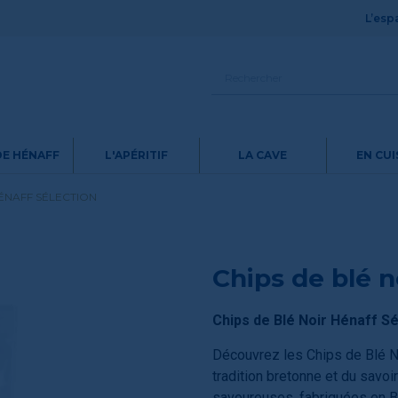
L’espa
DE HÉNAFF
L'APÉRITIF
LA CAVE
EN CUI
HÉNAFF SÉLECTION
Chips de blé n
Chips de Blé Noir Hénaff Sél
Découvrez les Chips de Blé Noi
tradition bretonne et du savoir
savoureuses, fabriquées en B