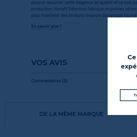
pouvoir assumer cette exigence de qualité et ce soin p
production, Hénaff Sélection fabrique en petites séries. 
pour maintenir des produits toujours davantage tournés
En savoir plus !
Ce 
VOS AVIS
expér
Commentaires (0)
T
DE LA MÊME MARQUE