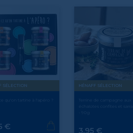
F SÉLECTION
HÉNAFF SÉLECTION
e qu'on tartine à l'apéro ?
Terrine de campagne aux
échalotes confites et sarras
- 90g
5 €
Prix
3,95 €