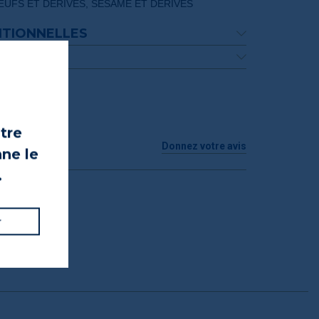
 ŒUFS ET DÉRIVÉS, SÉSAME ET DÉRIVÉS
ITIONNELLES
UIT
otre
Donnez votre avis
nne le
.
r