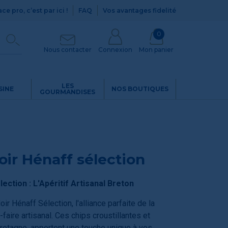
ce pro, c’est par ici !
FAQ
Vos avantages fidelité
0
Nous contacter
Connexion
Mon panier
LES
SINE
NOS BOUTIQUES
GOURMANDISES
oir Hénaff sélection
ection : L'Apéritif Artisanal Breton
r Hénaff Sélection, l'alliance parfaite de la
-faire artisanal. Ces chips croustillantes et
retagne, apportent une touche unique à vos