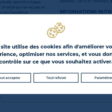
DÉRIVÉS, LAITS ET DÉRIVÉS,
articulier apporté à chaque
Un détail qui n’en est pas un,
INFORMATIONS NUTR
 vers l’excellence.
INFORMATIONS PROD
site utilise des cookies afin d'améliorer v
ience, optimiser nos services, et vous do
contrôle sur ce que vous souhaitez activer
out accepter
Tout refuser
Paramétre