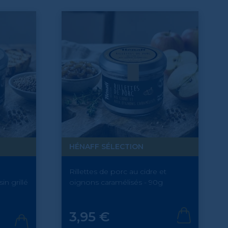
HÉNAFF SÉLECTION
Rillettes de porc au cidre et
in grillé
oignons caramélisés - 90g
Prix
3,95 €