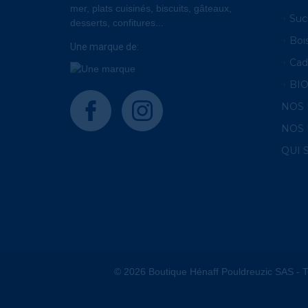
mer, plats cuisinés, biscuits, gâteaux,
Suc
desserts, confitures...
Boi
Une marque de:
Cad
BI
facebook
instagram
NOS
NOS 
QUI
© 2026 Boutique Hénaff Pouldreuzic SAS - T