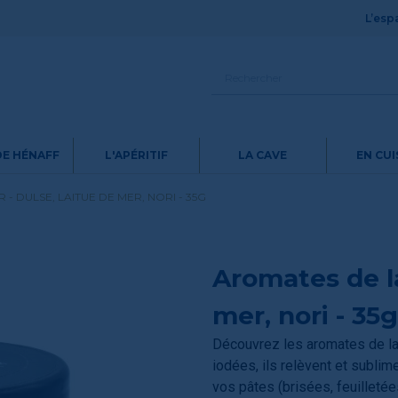
L’espa
DE HÉNAFF
L'APÉRITIF
LA CAVE
EN CUI
- DULSE, LAITUE DE MER, NORI - 35G
Aromates de la
mer, nori - 35g
Découvrez les aromates de la
iodées, ils relèvent et sublim
vos pâtes (brisées, feuilleté