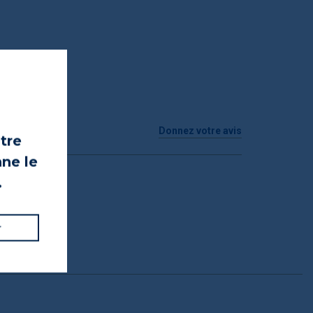
Donnez votre avis
otre
nne le
.
r