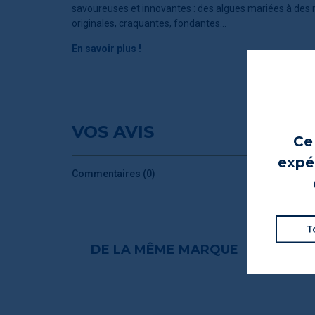
savoureuses et innovantes : des algues mariées à des 
originales, craquantes, fondantes…
En savoir plus !
VOS AVIS
Ce 
expér
Commentaires (0)
T
DE LA MÊME MARQUE