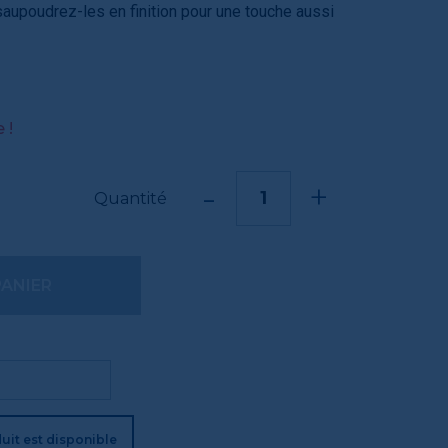
aupoudrez-les en finition pour une touche aussi
 !
-
+
Quantité
PANIER
uit est disponible