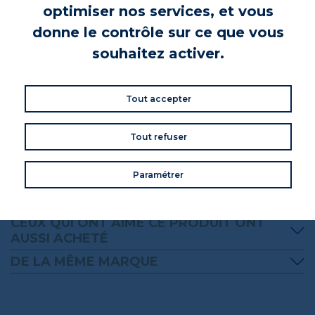
optimiser nos services, et vous
En savoir plus !
donne le contrôle sur ce que vous
souhaitez activer.
INFORMATIONS PRODUIT
Tout accepter
VOS AVIS
Donnez votre avis
Tout refuser
Commentaires (0)
Paramétrer
CEUX QUI ONT AIMÉ CE PRODUIT ONT
AUSSI ACHETÉ
DE LA MÊME MARQUE