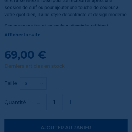
et À l’aise Breizh. Idéal pour se réchauffer après une
session de surf ou pour ajouter une touche de couleur à
votre quotidien, il allie style décontracté et design moderne.
Son message fun et sa couleur vitaminée reflètent
l’humour et l’authenticité d’Hénaff
, tout en portant
Afficher la suite
fièrement les codes de la Bretagne. Un indispensable pour
tous ceux qui veulent afficher leur amour du surf, du confort
69,00 €
et du patrimoine breton avec style.
Derniers articles en stock
Taille
S
-
+
Quantité
AJOUTER AU PANIER