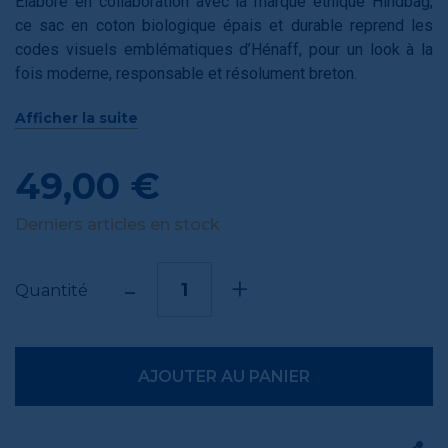
Élaboré en collaboration avec la marque éthique Hindbag,
ce sac en coton biologique épais et durable reprend les
codes visuels emblématiques d’Hénaff, pour un look à la
fois moderne, responsable et résolument breton.
Doté d’une grande capacité, il est parfait pour accompagner
Afficher la suite
vos courses, vos sorties ou votre journée de travail. Ses
anses solides, sa finition soignée et son design coloré en
49,00 €
font un compagnon à la fois fonctionnel et esthétique.
Un accessoire tendance qui reflète vos valeurs : qualité,
Derniers articles en stock
durabilité et esprit breton.
-
+
Quantité
AJOUTER AU PANIER