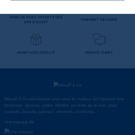
FRAIS DE PORT OFFERTS DÈS
PAIEMENT SÉCURISÉ
65€ D'ACHAT
AVANTAGES FIDÉLITÉ
SERVICE CLIENT
Hénaff & Co sélectionne pour vous le meilleur de l'épicerie fine
bretonne : terrines, pâtés, rillettes, produits de la mer, plats
cuisinés, biscuits, gâteaux, desserts, confitures...
Une marque de: