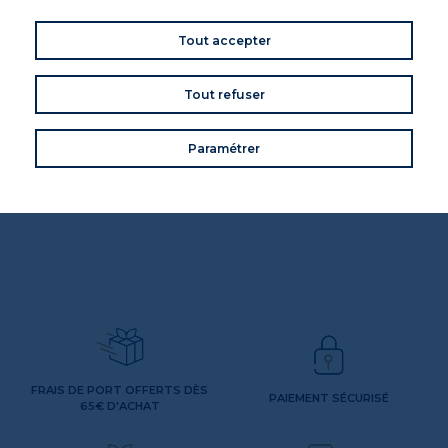
Tout accepter
VOS AVIS
Donnez votre avis
Tout refuser
Commentaires (0)
Paramétrer
DE LA MÊME MARQUE
FRAIS DE PORT OFFERTS DÈS
PAIEMENT SÉCURISÉ
65€ D'ACHAT