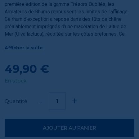
première édition de la gamme Trésors Oubliés, les
Armateurs de Rhums repoussent les limites de l'affinage.
Ce rhum d'exception a reposé dans des fûts de chêne
préalablement imprégnés d'une macération de Laitue de
Mer (Ulva lactuca), récoltée sur les côtes bretonnes. Ce
procédé exclusif permet au bois de se gorger des embruns
Afficher la suite
avant d'accueillir le spiritueux. Le résultat ? Une symbiose
parfaite entre la chaleur des Caraïbes et la vivacité de la
côte d'Émeraude, offrant un profil aromatique vif, herbacé et
49,90 €
délicatement salin.
En stock
-
+
Quantité
AJOUTER AU PANIER