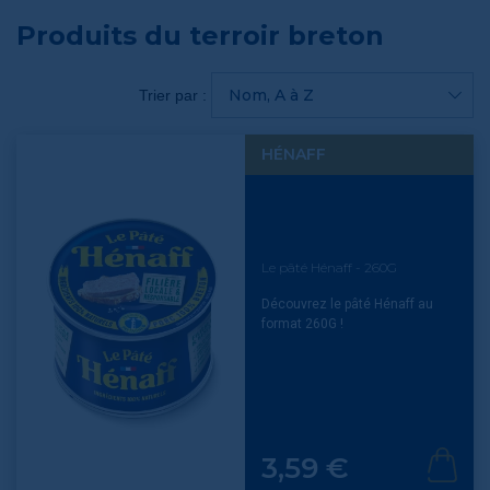
Produits du terroir breton
Nom, A à Z
Trier par :
HÉNAFF
Le pâté Hénaff - 260G
Découvrez le pâté Hénaff au
format 260G !
Prix
3,59 €