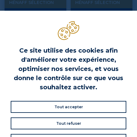
HÉNAFF SÉLECTION
HÉNAFF SÉLECTION
Chips de blé noir Hénaff
Tartinable de lentilles, corail,
sélection
piquillos et graines de sésame
- 90G
Prix
Prix
4,85 €
4,15 €
Ce site utilise des cookies afin
d'améliorer votre expérience,
optimiser nos services, et vous
donne le contrôle sur ce que vous
souhaitez activer.
Tout accepter
Tout refuser
HÉNAFF
HÉNAFF