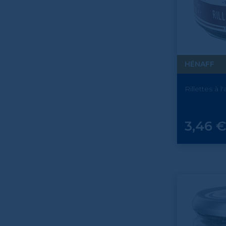
HÉNAFF
Rillettes à 
Prix
3,46 