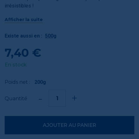
irrésistibles !
26 bonbons de 7g.
Afficher la suite
Existe aussi en :
500g
7,40 €
En stock
Poids net :
200g
-
+
Quantité
AJOUTER AU PANIER