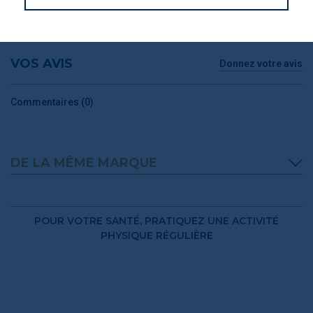
CONSEILS DE CONSOMMATION
VOS AVIS
Donnez votre avis
Commentaires (0)
DE LA MÊME MARQUE
POUR VOTRE SANTÉ, PRATIQUEZ UNE ACTIVITÉ
PHYSIQUE RÉGULIÈRE