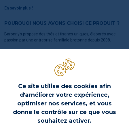
En savoir plus !
POURQUOI NOUS AVONS CHOISI CE PRODUIT ?
Baronny's propose des thés et tisanes uniques, élaborés avec
passion par une entreprise familiale bretonne depuis 2008.
Leurs mélanges originaux promettent une expérience gustative
exceptionnelle, alliant saveurs fruitées, arômes boisés et notes
gourmandes. Choisissez Baronny's pour découvrir l'excellence
artisanale et l'innovation en chaque tasse.
Ce site utilise des cookies afin
d'améliorer votre expérience,
optimiser nos services, et vous
donne le contrôle sur ce que vous
souhaitez activer.