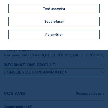
Tout accepter
Tout refuser
Paramétrer
INGRÉDIENTS
Thé vert Sencha (88%), arômes, morceaux de caramel, de
noisettes et de noix.
Allergènes: FRUITS À COQUE ET DÉRIVÉS, LAITS ET DÉRIVÉS
INFORMATIONS PRODUIT
CONSEILS DE CONSOMMATION
VOS AVIS
Donnez votre avis
Commentaires (0)