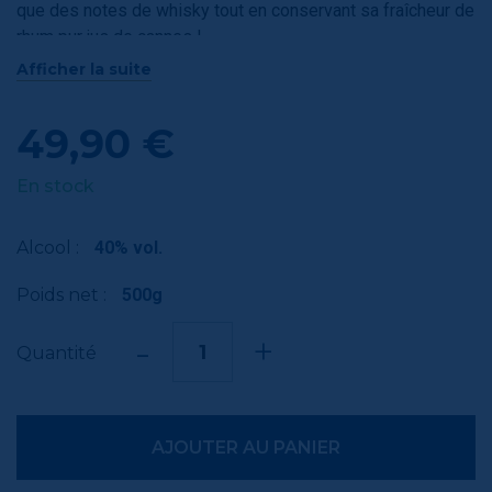
que des notes de whisky tout en conservant sa fraîcheur de
rhum pur jus de cannes !
Afficher la suite
Âge : 3ans Antillais + Affinage Malouin plusieurs mois
Fût N°301 « Jack Daniel’s »
49,90 €
Origine : Antilles Françaises
En stock
Maître de chai : « Yannick HEUDE »
Alcool :
40% vol.
Poids net :
500g
-
+
Quantité
AJOUTER AU PANIER