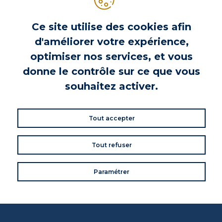
Ce site utilise des cookies afin
d'améliorer votre expérience,
optimiser nos services, et vous
donne le contrôle sur ce que vous
INGRÉDIENTS
souhaitez activer.
/
INFORMATIONS PRODUIT
Tout accepter
Tout refuser
VOS AVIS
Donnez votre avis
Paramétrer
Commentaires (0)