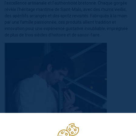
l'excellence artisanale et l'authenticité bretonne. Chaque gorgée
révèle l'héritage maritime de Saint-Malo, avec des rhums vieillis,
des apéritifs arrangés et des spritz revisités. Fabriqués à la main
par une famille passionnée, ces produits allient tradition et
innovation pour une expérience gustative inoubliable, imprégnée
de plus de trois siècles d'histoire et de savoir-faire.