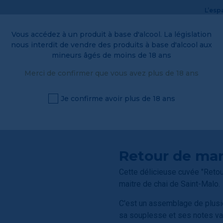
L’espa
Vous accédez à un produit à base d'alcool. La législation
nous interdit de vendre des produits à base d'alcool aux
mineurs âgés de moins de 18 ans
Merci de confirmer que vous avez plus de 18 ans
DE HÉNAFF
L'APÉRITIF
LA CAVE
EN CUI
Je confirme avoir plus de 18 ans
DE MARIE GALANTE - 50CL
Retour de mar
Cette délicieuse cuvée "Retou
maitre de chai de Saint-Malo.
C'est un assemblage de plusi
sa souplesse et ses notes va