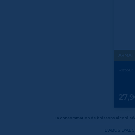
ARMAT
Retour d
Prix
27,
La consommation de boissons alcoolisées
L'ABUS D'AL