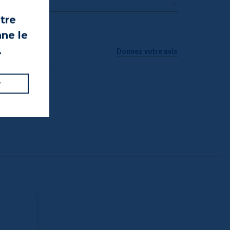
UIT
otre
nne le
.
Donnez votre avis
r