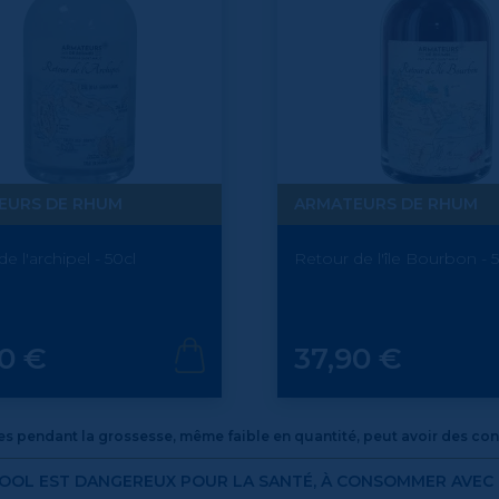
EURS DE RHUM
ARMATEURS DE RHUM
e l'archipel - 50cl
Retour de l'île Bourbon - 
Prix
90 €
37,90 €
 pendant la grossesse, même faible en quantité, peut avoir des cons
COOL EST DANGEREUX POUR LA SANTÉ, À CONSOMMER AVE