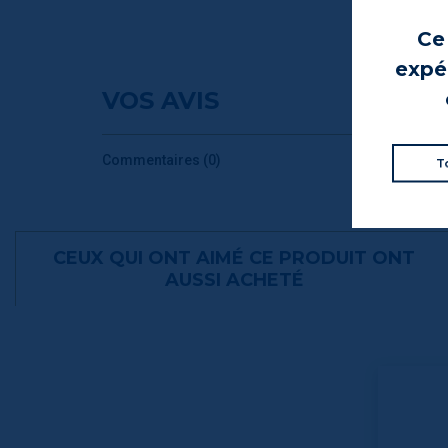
Ce 
expér
VOS AVIS
Commentaires (0)
T
CEUX QUI ONT AIMÉ CE PRODUIT ONT
AUSSI ACHETÉ