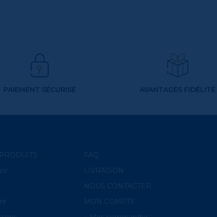
PAIEMENT SÉCURISÉ
AVANTAGES FIDÉLITÉ
PRODUITS
FAQ
oir
LIVRAISON
r
NOUS CONTACTER
ré
MON COMPTE
ssons
Mes commandes