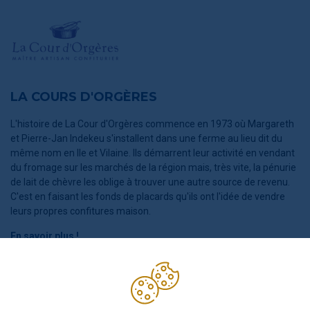
LA COURS D'ORGÈRES
L'histoire de La Cour d'Orgères commence en 1973 où Margareth
et Pierre-Jan Indekeu s'installent dans une ferme au lieu dit du
même nom en Ile et Vilaine. Ils démarrent leur activité en vendant
du fromage sur les marchés de la région mais, très vite, la pénurie
de lait de chèvre les oblige à trouver une autre source de revenu.
C'est en faisant les fonds de placards qu'ils ont l'idée de vendre
leurs propres confitures maison.
En savoir plus !
POURQUOI NOUS AVONS CHOISI CE PRODUIT ?
La Cour d'Orgères sélectionne minutieusement les fruits, pour des