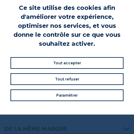
confitures audacieuses et gourmandes... Laissez-vous tenter !
Ce site utilise des cookies afin
d'améliorer votre expérience,
INGRÉDIENTS
optimiser nos services, et vous
citrons 29%, sucre
donne le contrôle sur ce que vous
INFORMATIONS NUTRITIONNELLES
souhaitez activer.
INFORMATIONS PRODUIT
CONSEILS DE CONSOMMATION
Tout accepter
Tout refuser
VOS AVIS
Donnez votre avis
Paramétrer
Commentaires (0)
DE LA MÊME MARQUE