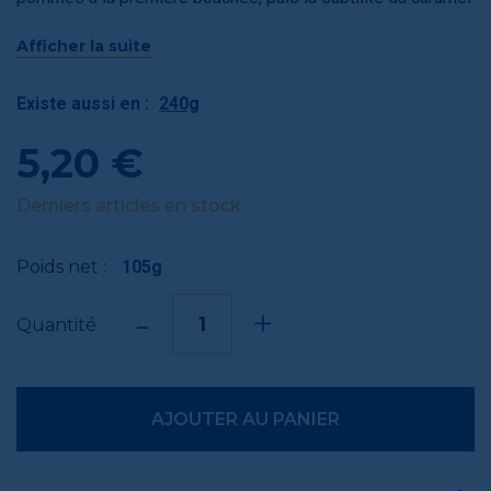
au beurre salé viendra parfumer cette cuillerée de
Afficher la suite
gourmandise.
Existe aussi en :
240g
5,20 €
Derniers articles en stock
Poids net :
105g
-
+
Quantité
AJOUTER AU PANIER