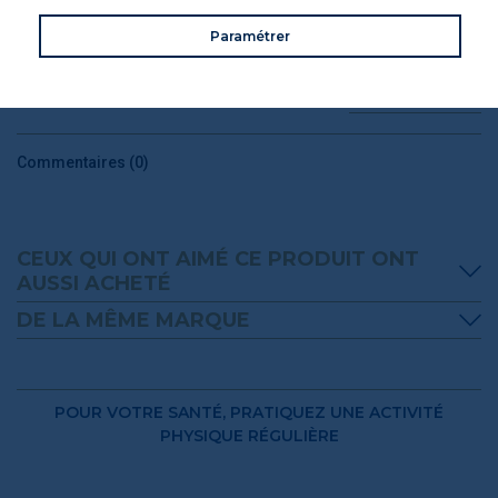
CONSEILS DE CONSOMMATION
Paramétrer
VOS AVIS
Donnez votre avis
Commentaires (0)
CEUX QUI ONT AIMÉ CE PRODUIT ONT
AUSSI ACHETÉ
DE LA MÊME MARQUE
POUR VOTRE SANTÉ, PRATIQUEZ UNE ACTIVITÉ
PHYSIQUE RÉGULIÈRE