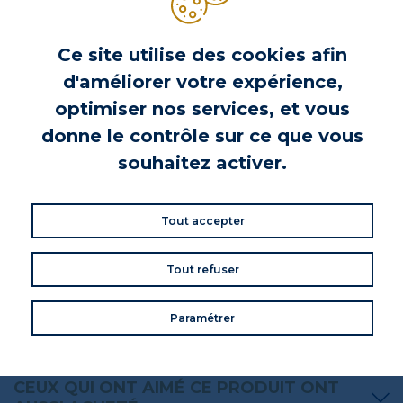
confitures audacieuses et gourmandes... Laissez-vous tenter !
Ce site utilise des cookies afin
INGRÉDIENTS
d'améliorer votre expérience,
abricots 63%, sucre
optimiser nos services, et vous
INFORMATIONS NUTRITIONNELLES
donne le contrôle sur ce que vous
INFORMATIONS PRODUIT
souhaitez activer.
CONSEILS DE CONSOMMATION
Tout accepter
VOS AVIS
Donnez votre avis
Tout refuser
Commentaires (0)
Paramétrer
CEUX QUI ONT AIMÉ CE PRODUIT ONT