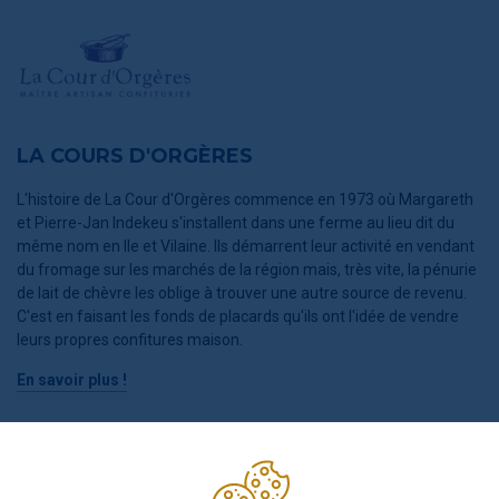
LA COURS D'ORGÈRES
L'histoire de La Cour d'Orgères commence en 1973 où Margareth
et Pierre-Jan Indekeu s'installent dans une ferme au lieu dit du
même nom en Ile et Vilaine. Ils démarrent leur activité en vendant
du fromage sur les marchés de la région mais, très vite, la pénurie
de lait de chèvre les oblige à trouver une autre source de revenu.
C'est en faisant les fonds de placards qu'ils ont l'idée de vendre
leurs propres confitures maison.
En savoir plus !
POURQUOI NOUS AVONS CHOISI CE PRODUIT ?
La Cour d'Orgères sélectionne minutieusement les fruits, pour des