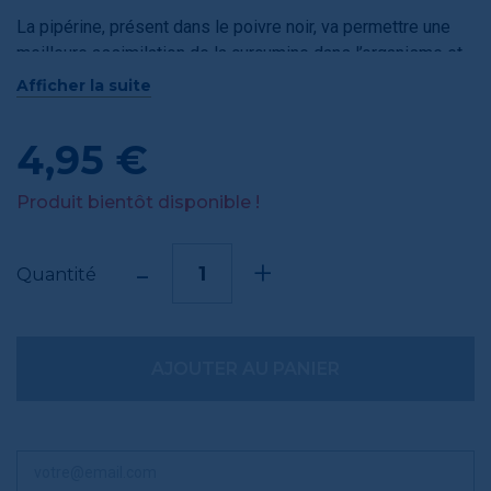
La pipérine, présent dans le poivre noir, va permettre une
meilleure assimilation de la curcumine dans l’organisme et
libérer ses bienfaits.
Afficher la suite
Le moulin est à double mouture et rechargeable.
4,95 €
A conserver au sec.
Produit bientôt disponible !
-
+
Quantité
AJOUTER AU PANIER