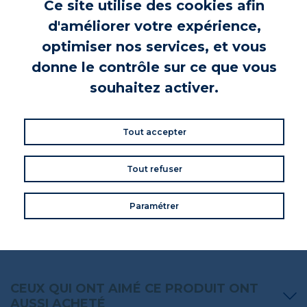
Ce site utilise des cookies afin
différents. Petit à petit, il marie le sel à toute sorte d'herbes,
d'épices et même d'algues pour diversifier les saveurs.
d'améliorer votre expérience,
En savoir plus !
optimiser nos services, et vous
donne le contrôle sur ce que vous
INGRÉDIENTS
souhaitez activer.
SEL DE GUERANDE (95%), CURCUMA, POIVRE NOIR DE
MADAGASCAR (5%).
Tout accepter
Tout refuser
VOS AVIS
Donnez votre avis
Paramétrer
Commentaires (0)
CEUX QUI ONT AIMÉ CE PRODUIT ONT
AUSSI ACHETÉ