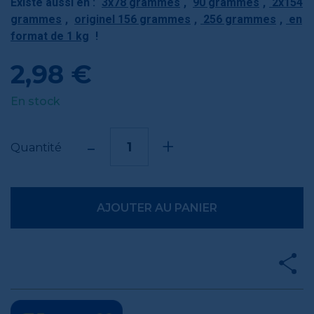
Existe aussi en :
3x78 grammes
,
90 grammes
,
2x154
grammes
,
originel 156 grammes
,
256 grammes
,
en
format de 1 kg
!
2,98 €
En stock
-
+
Quantité
AJOUTER AU PANIER