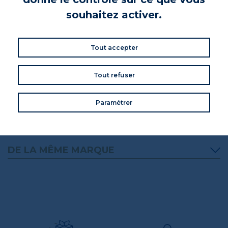
souhaitez activer.
INFORMATIONS NUTRITIONNELLES
INFORMATIONS PRODUIT
Tout accepter
Tout refuser
VOS AVIS
Donnez votre avis
Paramétrer
Commentaires (0)
DE LA MÊME MARQUE