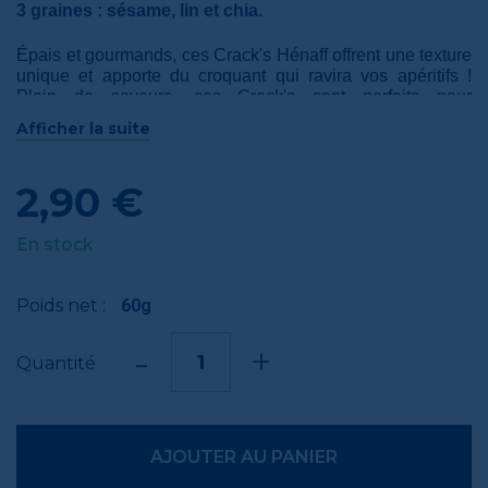
3 graines : sésame, lin et chia.
Épais et gourmands, ces Crack's Hénaff offrent une texture
unique et apporte du croquant qui ravira vos apéritifs !
Plein de saveurs, ces Crack's sont parfaits pour
accompagner la
sauce à l'indienne Hénaff
ou encore la
Afficher la suite
sauce fines herbes et pointe d'ail Hénaf
f pour un apéritif
frais et savoureux.
2,90 €
Découvrez également la
version au piment d'Espelette
pour ajouter une touche de piment à vos apéritifs !
En stock
Afficher la suite
Poids net :
60g
-
+
Quantité
AJOUTER AU PANIER