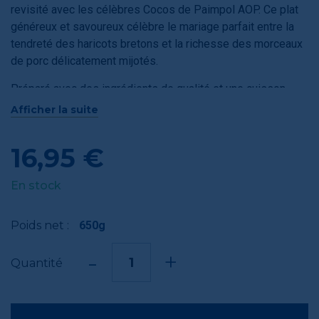
revisité avec les célèbres Cocos de Paimpol AOP. Ce plat
généreux et savoureux célèbre le mariage parfait entre la
tendreté des haricots bretons et la richesse des morceaux
de porc délicatement mijotés.
Préparé avec des ingrédients de qualité et une cuisson
lente qui sublime les saveurs, ce cassoulet vous garantit un
Afficher la suite
moment de gourmandise réconfortant. Idéal pour un repas
convivial aux accents du terroir, il suffit de le réchauffer pour
16,95 €
en apprécier toutes les nuances.
En stock
Poids net :
650g
-
+
Quantité