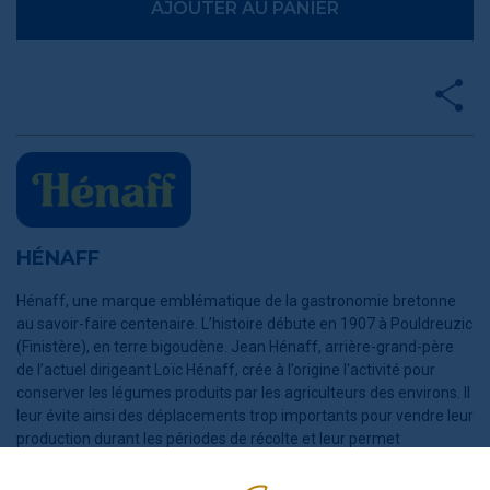
AJOUTER AU PANIER
HÉNAFF
Hénaff, une marque emblématique de la gastronomie bretonne
au savoir-faire centenaire. L’histoire débute en 1907 à Pouldreuzic
(Finistère), en terre bigoudène. Jean Hénaff, arrière-grand-père
de l’actuel dirigeant Loïc Hénaff, crée à l’origine l'activité pour
conserver les légumes produits par les agriculteurs des environs. Il
leur évite ainsi des déplacements trop importants pour vendre leur
production durant les périodes de récolte et leur permet
également d’en échelonner la vente sur une période plus longue.