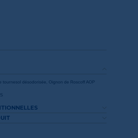
 de tournesol désodorisée, Oignon de Roscoff AOP
ÉS
ITIONNELLES
UIT