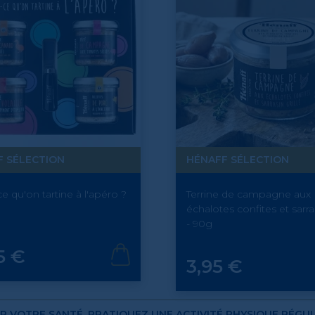
F SÉLECTION
HÉNAFF SÉLECTION
e qu'on tartine à l'apéro ?
Terrine de campagne aux
échalotes confites et sarras
- 90g
5 €
Prix
3,95 €
R VOTRE SANTÉ, PRATIQUEZ UNE ACTIVITÉ PHYSIQUE RÉGUL