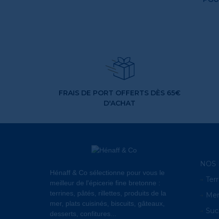
FRAIS DE PORT OFFERTS DÈS 65€
D'ACHAT
NOS 
Hénaff & Co sélectionne pour vous le
Terr
meilleur de l'épicerie fine bretonne :
terrines, pâtés, rillettes, produits de la
Me
mer, plats cuisinés, biscuits, gâteaux,
Suc
desserts, confitures...