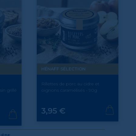
HÉNAFF SÉLECTION
Rillettes de porc au cidre et
in grillé
oignons caramélisés - 90g
Prix
3,95 €
IÈRE