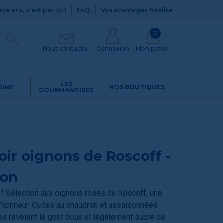
ce pro, c’est par ici !
FAQ
Vos avantages fidelité
0
Nous contacter
Connexion
Mon panier
LES
SINE
NOS BOUTIQUES
GOURMANDISES
oir oignons de Roscoff -
ion
ff Sélection aux oignons rosés de Roscoff, une
 l’honneur. Cuites au chaudron et assaisonnées
les révèlent le goût doux et légèrement sucré de