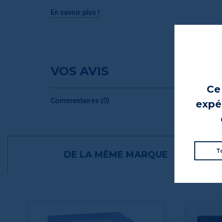
En savoir plus !
VOS AVIS
Ce 
Commentaires (0)
expér
T
DE LA MÊME MARQUE