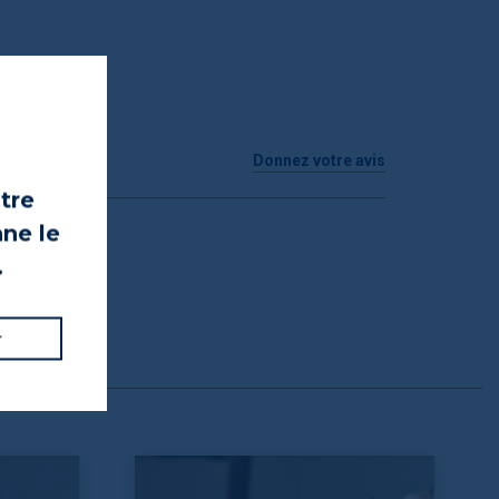
Donnez votre avis
otre
nne le
.
r