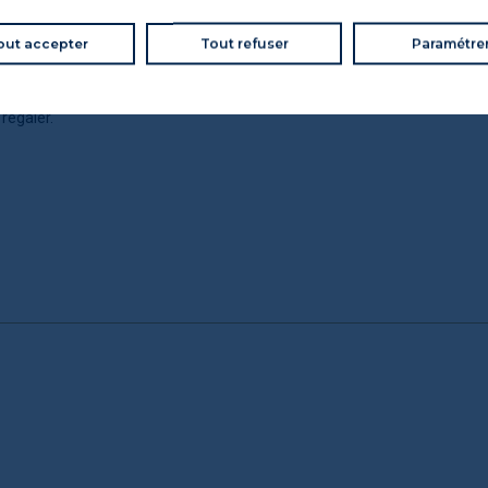
mandise, sans chichi mais toujours
out accepter
Tout refuser
Paramétre
es moments sincères, les planches
mentaux de l’apéro à la française.
 régaler.