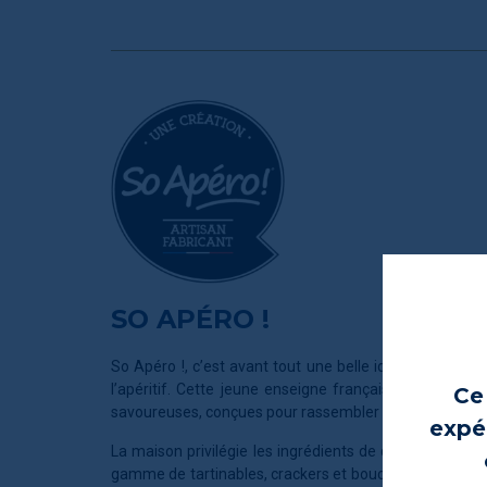
SO APÉRO !
So Apéro !, c’est avant tout une belle idée : remettre 
l’apéritif. Cette jeune enseigne française mise sur de
Ce 
savoureuses, conçues pour rassembler autour de bons 
expér
La maison privilégie les ingrédients de qualité, en gr
gamme de tartinables, crackers et bouchées qui sorten