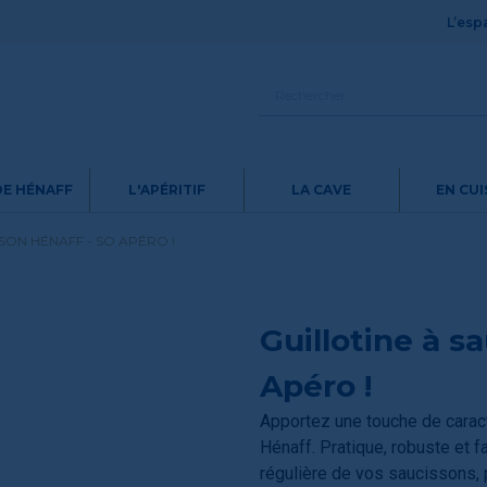
L’espa
DE HÉNAFF
L'APÉRITIF
LA CAVE
EN CUI
SON HÉNAFF - SO APÉRO !
Guillotine à s
Apéro !
Apportez une touche de caractè
Hénaff. Pratique, robuste et fa
régulière de vos saucissons, 