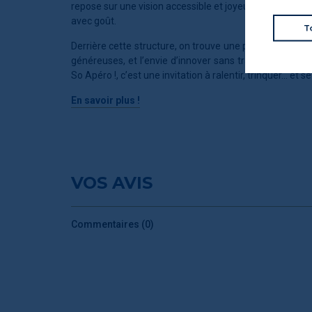
repose sur une vision accessible et joyeuse de la gour
avec goût.
T
Derrière cette structure, on trouve une passion pour l
généreuses, et l’envie d’innover sans trahir les fonda
So Apéro !, c’est une invitation à ralentir, trinquer… et se
En savoir plus !
VOS AVIS
Commentaires (0)