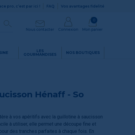
ce pro, c’est par ici !
FAQ
Vos avantages fidelité
0
Nous contacter
Connexion
Mon panier
LES
SINE
NOS BOUTIQUES
GOURMANDISES
aucisson Hénaff - So
re à vos apéritifs avec la guillotine à saucisson
cile à utiliser, elle permet une découpe fine et
pour des tranches parfaites à chaque fois. En