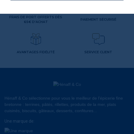
FRAIS DE PORT OFFERTS DÈS
PAIEMENT SÉCURISÉ
65€ D'ACHAT
AVANTAGES FIDÉLITÉ
SERVICE CLIENT
Hénaff & Co sélectionne pour vous le meilleur de l'épicerie fine
bretonne : terrines, pâtés, rillettes, produits de la mer, plats
cuisinés, biscuits, gâteaux, desserts, confitures...
Une marque de: