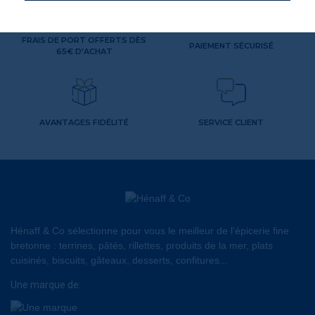
FRAIS DE PORT OFFERTS DÈS
PAIEMENT SÉCURISÉ
65€ D'ACHAT
AVANTAGES FIDÉLITÉ
SERVICE CLIENT
Hénaff & Co sélectionne pour vous le meilleur de l'épicerie fine
bretonne : terrines, pâtés, rillettes, produits de la mer, plats
cuisinés, biscuits, gâteaux, desserts, confitures...
Une marque de: