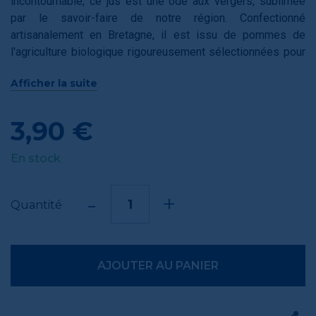
incontournable, ce jus est une ode aux vergers, sublimée
par le savoir-faire de notre région. Confectionné
artisanalement en Bretagne, il est issu de pommes de
l'agriculture biologique rigoureusement sélectionnées pour
leur profil aromatique.
Afficher la suite
Ce format individuel de 25 cl renferme un jus authentique,
sans sucres ajoutés ni artifices : juste l'équilibre parfait
3,90 €
entre la douceur sucrée de la pomme et une pointe d'acidité
rafraîchissante. Que ce soit pour accompagner un quatre-
En stock
heures gourmand ou pour s'hydrater sainement après une
balade, c’est la garantie d’un plaisir fruitier 100% naturel et
-
+
engagé localement.
Quantité
AJOUTER AU PANIER