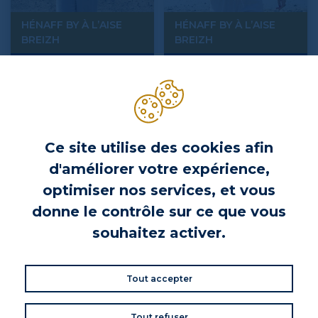
HÉNAFF BY À L’AISE
HÉNAFF BY À L’AISE
BREIZH
BREIZH
Sweat Hénaff After Surf Jaune
T-shirt Hénaff After Surf
Jaune
Prix
Prix
69,00 €
29,00 €
Ce site utilise des cookies afin
d'améliorer votre expérience,
optimiser nos services, et vous
donne le contrôle sur ce que vous
souhaitez activer.
Tout accepter
HÉNAFF BY À L’AISE
HÉNAFF BY À L’AISE
Tout refuser