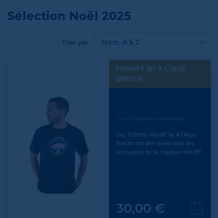
Sélection Noël 2025
Nom, A à Z
Trier par :
HÉNAFF BY À L’AISE
BREIZH
T-shirt Authentik Hénaff
Les T-Shirts Hénaff by A l'Aise
Breizh ont été créés pour les
amoureux de la marque Hénaff!
Prix
30,00 €