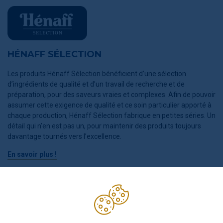
HÉNAFF SÉLECTION
Les produits Hénaff Sélection bénéficient d’une sélection
d’ingrédients de qualité et d’un travail de recherche et de
préparation, pour des saveurs vraies et complexes. Afin de pouvoir
assumer cette exigence de qualité et ce soin particulier apporté à
chaque production, Hénaff Sélection fabrique en petites séries. Un
détail qui n’en est pas un, pour maintenir des produits toujours
davantage tournés vers l’excellence.
En savoir plus !
INGRÉDIENTS
saucisse Hénaff nature et fumée au bois de hêtre (32%) (viande
de porc, sel de mer, poivre, boyau naturel de porc), riz Basmati