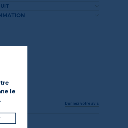
UIT
OMMATION
otre
nne le
.
Donnez votre avis
r