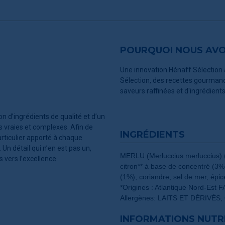
POURQUOI NOUS AVON
Une innovation Hénaff Sélection
Sélection, des recettes gourmand
saveurs raffinées et d'ingrédien
n d’ingrédients de qualité et d’un
s vraies et complexes. Afin de
INGRÉDIENTS
articulier apporté à chaque
Un détail qui n’en est pas un,
MERLU (Merluccius merluccius) 
 vers l’excellence.
citron** à base de concentré (3%
(1%), coriandre, sel de mer, épic
*Origines : Atlantique Nord-Est 
Allergènes: LAITS ET DÉRIVÉ
INFORMATIONS NUTR