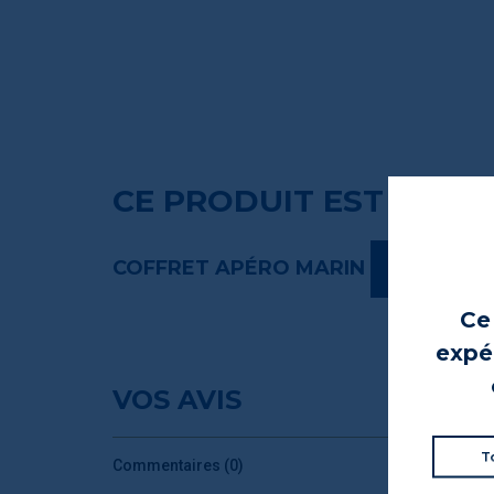
CE PRODUIT EST AUSSI
COFFRET APÉRO MARIN
VOIR CE CO
Ce 
expér
VOS AVIS
T
Commentaires (0)