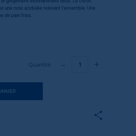
er, le gingembre étonnamment doux. Le citron
x une note acidulée relevant l’ensemble. Une
he de pain frais.
-
+
Quantité
PANIER