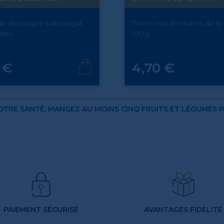
le de rouget à la rougail
Toasts aux aromates de la
ates
100g
Prix
 €
4,70 €
TRE SANTÉ, MANGEZ AU MOINS CINQ FRUITS ET LÉGUMES 
PAIEMENT SÉCURISÉ
AVANTAGES FIDÉLITÉ