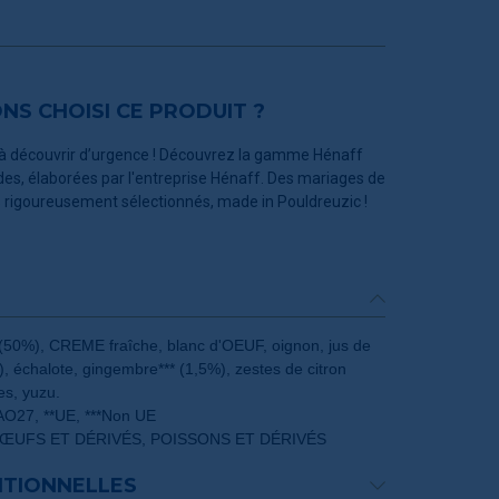
S CHOISI CE PRODUIT ?
 à découvrir d’urgence ! Découvrez la gamme Hénaff
es, élaborées par l'entreprise Hénaff. Des mariages de
ts rigoureusement sélectionnés, made in Pouldreuzic !
(50%), CREME fraîche, blanc d'OEUF, oignon, jus de
), échalote, gingembre*** (1,5%), zestes de citron
es, yuzu.
FAO27, **UE, ***Non UE
S, ŒUFS ET DÉRIVÉS, POISSONS ET DÉRIVÉS
ITIONNELLES