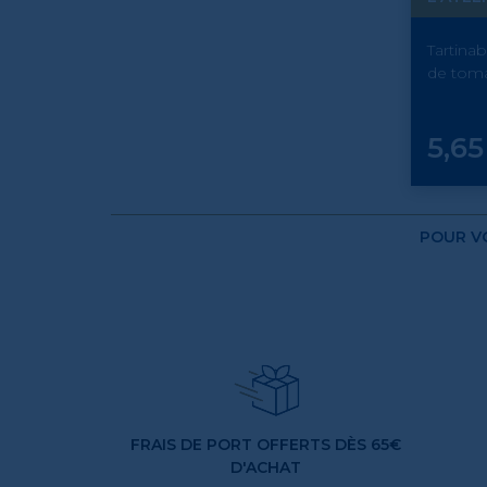
Tartinab
de tom
Prix
5,65
POUR VO
FRAIS DE PORT OFFERTS DÈS 65€
D'ACHAT