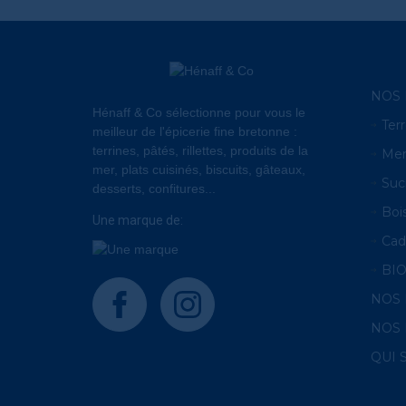
NOS 
Hénaff & Co sélectionne pour vous le
Terr
meilleur de l'épicerie fine bretonne :
terrines, pâtés, rillettes, produits de la
Me
mer, plats cuisinés, biscuits, gâteaux,
Suc
desserts, confitures...
Boi
Une marque de:
Cad
BI
facebook
instagram
NOS
NOS 
QUI