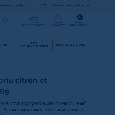
ce pro, c’est par ici !
FAQ
Vos avantages fidelité
0
Nous contacter
Connexion
Mon panier
LES
SINE
NOS BOUTIQUES
GOURMANDISES
erlu citron et
90g
rlu au citron et gingembre, une innovation Hénaff
e ! Au merlu savoureux et onctueux pêché sur la