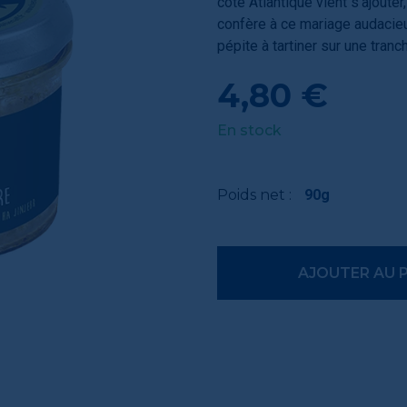
côte Atlantique vient s’ajout
confère à ce mariage audacieu
pépite à tartiner sur une tranc
4,80 €
En stock
Poids net :
90g
AJOUTER AU 