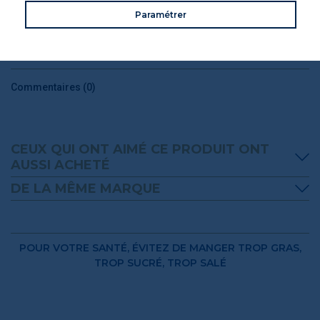
Paramétrer
VOS AVIS
Donnez votre avis
Commentaires (0)
CEUX QUI ONT AIMÉ CE PRODUIT ONT
AUSSI ACHETÉ
DE LA MÊME MARQUE
POUR VOTRE SANTÉ, ÉVITEZ DE MANGER TROP GRAS,
TROP SUCRÉ, TROP SALÉ