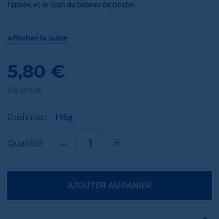
l'année et le nom du bateau de pêche.
Anecdote : La sardine sélectionnée par La Compagnie
Afficher la suite
Bretonne est la Sardina Pilchardus Walbaum.
5,80 €
En stock
Poids net :
115g
-
+
Quantité
AJOUTER AU PANIER