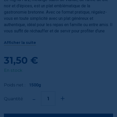
noir et d'épices, est un plat emblématique de la
gastronomie bretonne. Avec ce format pratique, régalez-
vous en toute simplicité avec un plat généreux et
authentique, idéal pour les repas en famille ou entre amis. Il
vous suffit de réchauffer et de servir pour profiter d'une
expérience culinaire traditionnelle et savoureuse,
Afficher la suite
directement chez vous.
31,50 €
En stock
Poids net :
1500g
-
+
Quantité