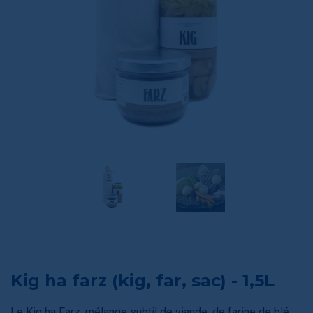
Kig ha farz (kig, far, sac) - 1,5L
Le Kig ha Farz, mélange subtil de viande, de farine de blé