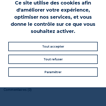
Ce site utilise des cookies afin
connait un réel succès grâce à la qualité des produits utilisés et
d'améliorer votre expérience,
aux recettes élaborées par le chef breton. Quelques années plus
tard, les Aubin décident de se consacrer à une autre activité et
optimiser nos services, et vous
vendent leur restaurant.
donne le contrôle sur ce que vous
En savoir plus !
souhaitez activer.
INFORMATIONS PRODUIT
Tout accepter
CONSEILS DE CONSOMMATION
PRODUITS DANS CE COFFRET
Tout refuser
Paramétrer
VOS AVIS
Donnez votre avis
Commentaires (0)