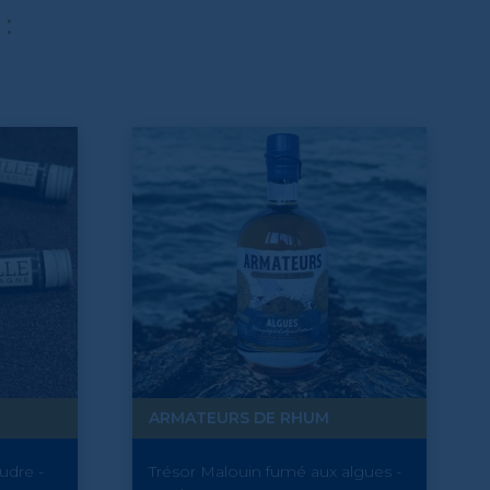
 :
ARMATEURS DE RHUM
udre -
Trésor Malouin fumé aux algues -