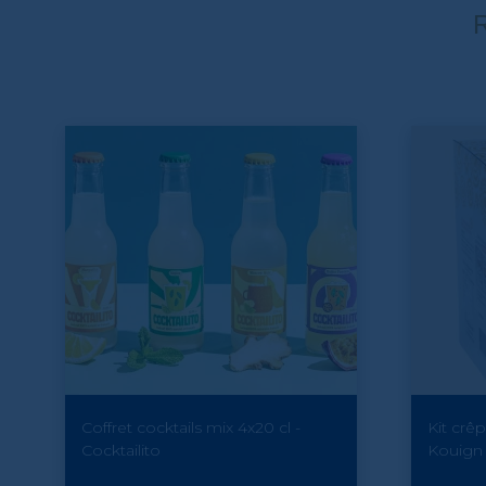
R
Coffret cocktails mix 4x20 cl -
Kit crê
Cocktailito
Kouign