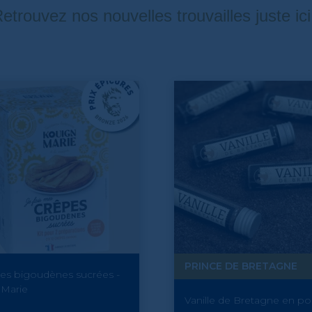
etrouvez nos nouvelles trouvailles juste ici
PRINCE DE BRETAGNE
pes bigoudènes sucrées -
 Marie
Vanille de Bretagne en po