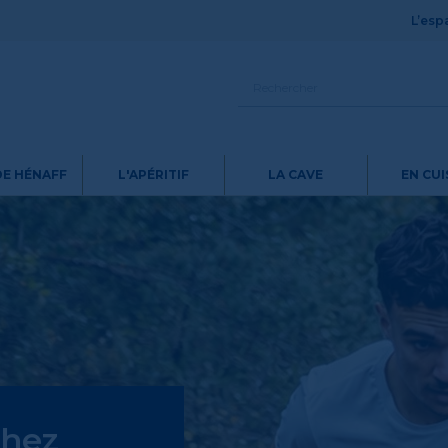
L’espa
DE HÉNAFF
L'APÉRITIF
LA CAVE
EN CUI
chez